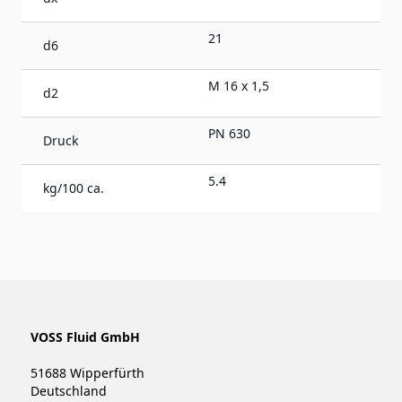
21
d6
M 16 x 1,5
d2
PN 630
Druck
5.4
kg/100 ca.
VOSS Fluid GmbH
51688 Wipperfürth
Deutschland