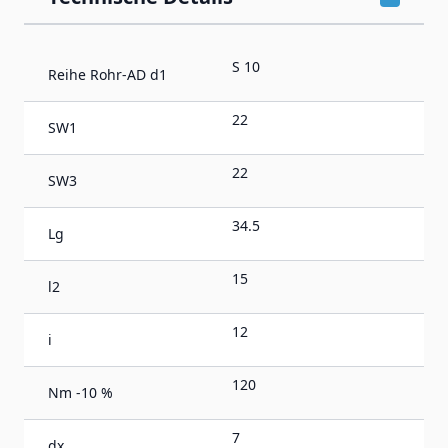
S 10
Reihe Rohr-AD d1
22
SW1
22
SW3
34.5
Lg
15
l2
12
i
120
Nm -10 %
7
dx