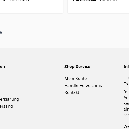
mmer: 5680305900
Artikelnummer: 5680306100
e
nen
Shop-Service
In
Di
Mein Konto
Es
Händlerverzeichnis
In
Kontakt
An
erklärung
ke
ersand
ei
sc
We