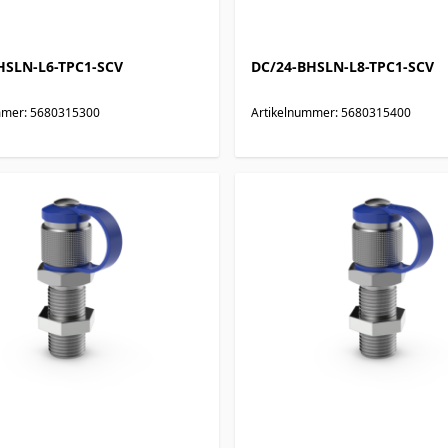
HSLN-L6-TPC1-SCV
DC/24-BHSLN-L8-TPC1-SCV
mmer: 5680315300
Artikelnummer: 5680315400