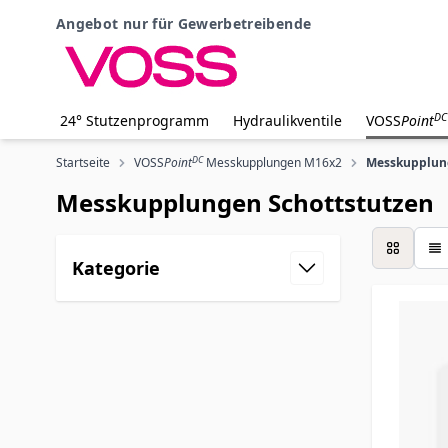
Zum Inhalt springen
Angebot nur für Gewerbetreibende
DC
24° Stutzenprogramm
Hydraulikventile
VOSS
Point
DC
Startseite
VOSS
Point
Messkupplungen M16x2
Messkupplung
Messkupplungen Schottstutzen
Liste
Kategorie