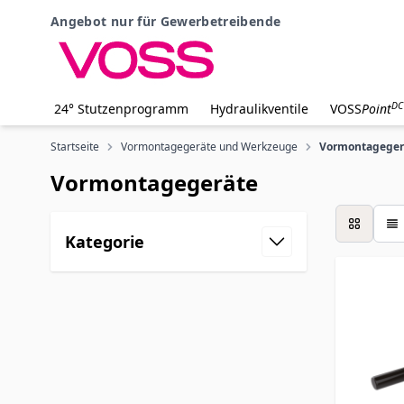
Zum Inhalt springen
Angebot nur für Gewerbetreibende
DC
24° Stutzenprogramm
Hydraulikventile
VOSS
Point
Startseite
Vormontagegeräte und Werkzeuge
Vormontageger
Vormontagegeräte
Liste
Kategorie