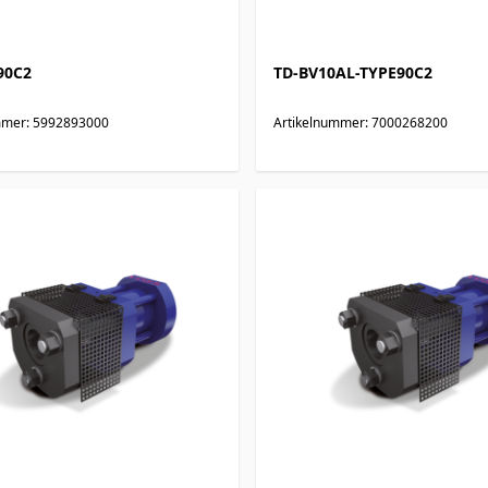
90C2
TD-BV10AL-TYPE90C2
mmer: 5992893000
Artikelnummer: 7000268200