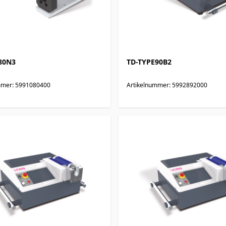
80N3
TD-TYPE90B2
mmer: 5991080400
Artikelnummer: 5992892000