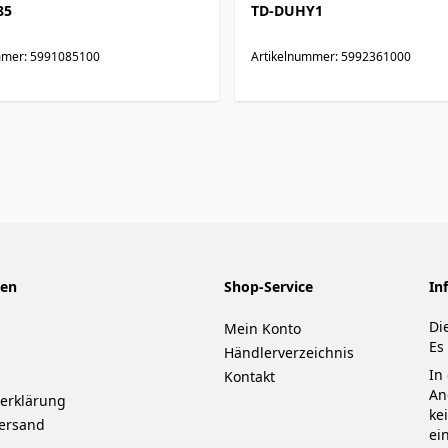
85
TD-DUHY1
mmer: 5991085100
Artikelnummer: 5992361000
nen
Shop-Service
In
Di
Mein Konto
Es
Händlerverzeichnis
In
Kontakt
An
erklärung
ke
ersand
ei