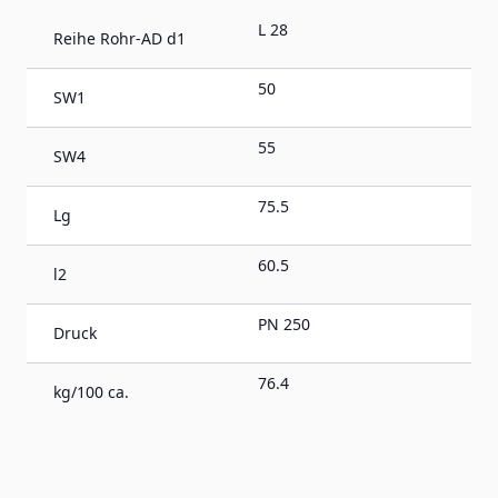
L 28
Reihe Rohr-AD d1
50
SW1
55
SW4
75.5
Lg
60.5
l2
PN 250
Druck
76.4
kg/100 ca.