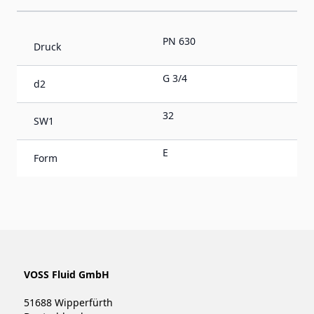
PN 630
Druck
G 3/4
d2
32
SW1
E
Form
VOSS Fluid GmbH
51688 Wipperfürth