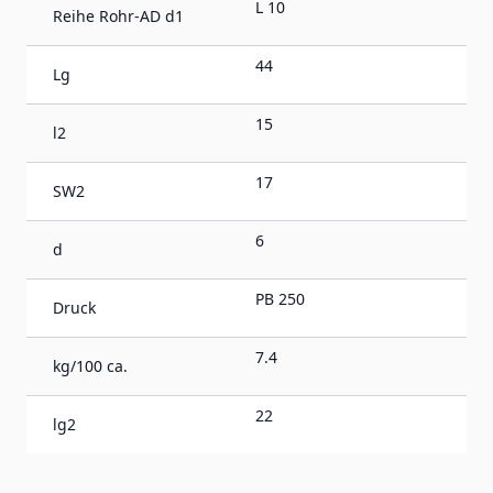
L 10
Reihe Rohr-AD d1
44
Lg
15
l2
17
SW2
6
d
PB 250
Druck
7.4
kg/100 ca.
22
lg2