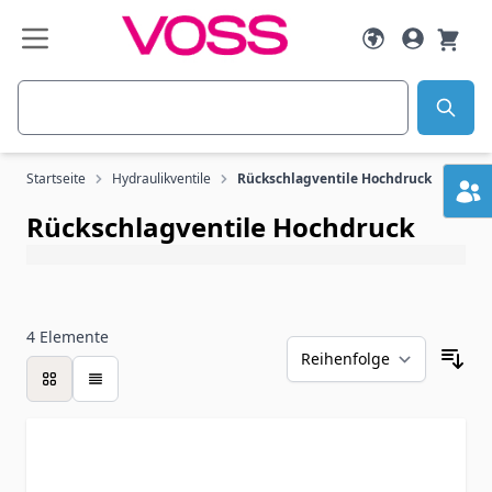
Zum Inhalt springen
Suche
Startseite
Hydraulikventile
Rückschlagventile Hochdruck
Rückschlagventile Hochdruck
4
Elemente
Liste