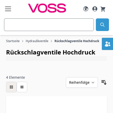
Zum Inhalt springen
Suche
Startseite
Hydraulikventile
Rückschlagventile Hochdruck
Rückschlagventile Hochdruck
4
Elemente
Liste