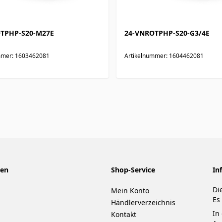
TPHP-S20-M27E
24-VNROTPHP-S20-G3/4E
mmer: 1603462081
Artikelnummer: 1604462081
nen
Shop-Service
In
Di
Mein Konto
Es
Händlerverzeichnis
In
Kontakt