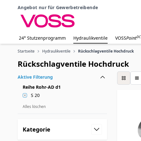
Zum Inhalt springen
Angebot nur für Gewerbetreibende
DC
24° Stutzenprogramm
Hydraulikventile
VOSS
Point
Startseite
Hydraulikventile
Rückschlagventile Hochdruck
Rückschlagventile Hochdruck
Aktive Filterung
Liste
Reihe Rohr-AD d1
S 20
Alles löschen
Kategorie