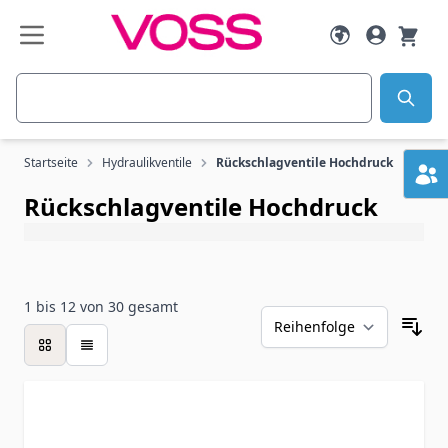
Zum Inhalt springen
Suche
Startseite
Hydraulikventile
Rückschlagventile Hochdruck
Rückschlagventile Hochdruck
1
bis
12
von
30
gesamt
Liste