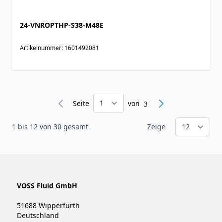
24-VNROPTHP-S38-M48E
Artikelnummer: 1601492081
Seite
Seite
von
3
1
bis
12
von
30
gesamt
Zeige
VOSS Fluid GmbH
51688 Wipperfürth
Deutschland